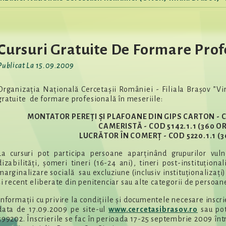
Cursuri Gratuite De Formare Prof
Publicat La 15.09.2009
Organizația Națională Cercetașii României - Filiala Brașov ”Vir
gratuite de formare profesională în meseriile:
MONTATOR PEREȚI ȘI PLAFOANE DIN GIPS CARTON - CO
CAMERISTĂ - COD 5142.1.1 (360 O
LUCRĂTOR ÎN COMERȚ - COD 5220.1.1 (3
La cursuri pot participa persoane aparținând grupurilor vul
dizabilități, șomeri tineri (16-24 ani), tineri post-instituțional
marginalizare socială sau excluziune (inclusiv instituționalizați
și recent eliberate din penitenciar sau alte categorii de persoan
Informații cu privire la condițiile și documentele necesare inscrier
data de 17.09.2009 pe site-ul
www.cercetasibrasov.ro
sau pot
599202. Înscrierile se fac în perioada 17-25 septembrie 2009 într