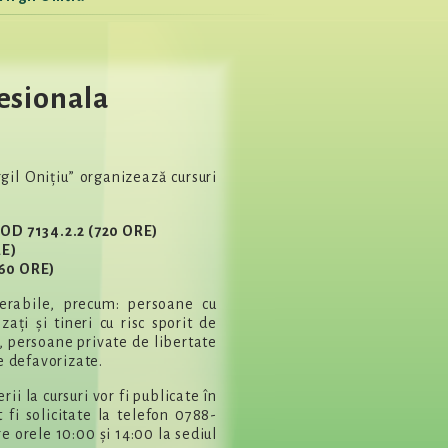
esionala
gil Onițiu” organizează cursuri
D 7134.2.2 (720 ORE)
RE)
60 ORE)
nerabile, precum: persoane cu
izați și tineri cu risc sporit de
), persoane private de libertate
e defavorizate.
ii la cursuri vor fi publicate în
 fi solicitate la telefon 0788-
e orele 10:00 și 14:00 la sediul