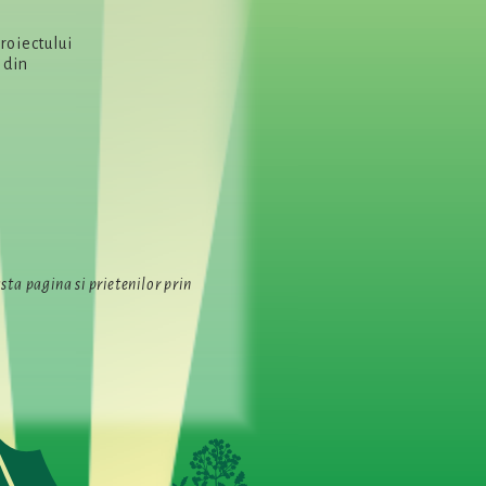
roiectului
 din
ta pagina si prietenilor prin