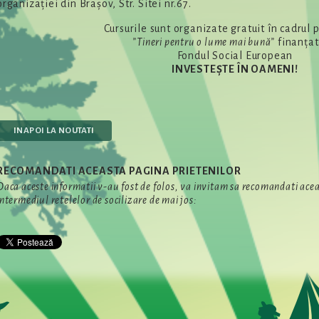
organizației din Brașov, Str. Sitei nr.67.
Cursurile sunt organizate gratuit în cadrul p
”Tineri pentru o lume mai bună”
finanțat
Fondul Social European
INVESTEȘTE ÎN OAMENI!
INAPOI LA NOUTATI
RECOMANDATI ACEASTA PAGINA PRIETENILOR
Daca aceste informatii v-au fost de folos, va invitam sa recomandati aceas
intermediul retelelor de socilizare de mai jos: