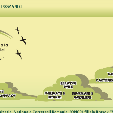
I ROMANIEI
ganizatiei Nationale Cercetasii Romaniei (ONCR) filiala Brasov, "