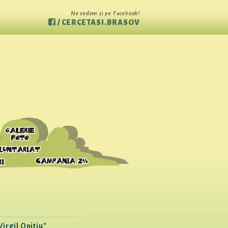
Ne vedem si pe Facebook!
/ CERCETASI.BRASOV
Virgil Onitiu"